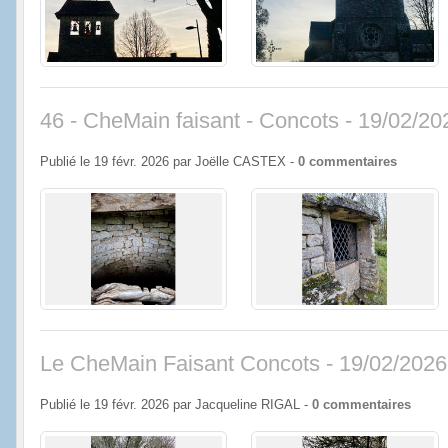
46 - CheMain faisant - Concots - 19/02/20
Publié le
19 févr. 2026
par
Joëlle CASTEX
-
0
commentaires
Le CheMain Faisant Concots - 19/02/2026
Publié le
19 févr. 2026
par
Jacqueline RIGAL
-
0
commentaires