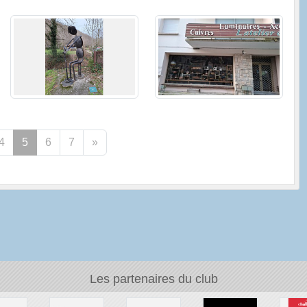
4
5
6
7
»
Les partenaires du club