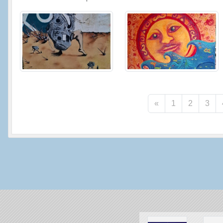
«
1
2
3