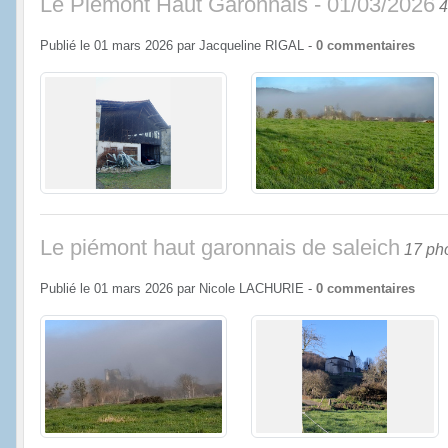
Le Piémont Haut Garonnais - 01/03/2026
4
Publié le
01 mars 2026
par
Jacqueline RIGAL
-
0
commentaires
Le piémont haut garonnais de saleich
17 ph
Publié le
01 mars 2026
par
Nicole LACHURIE
-
0
commentaires