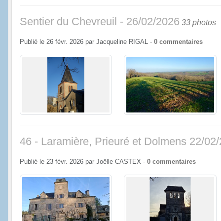
Sentier du Chevreuil - 26/02/2026
33 photos
Publié le
26 févr. 2026
par
Jacqueline RIGAL
-
0
commentaires
46 - Laramière, Prieuré et Dolmens 22/02
Publié le
23 févr. 2026
par
Joëlle CASTEX
-
0
commentaires