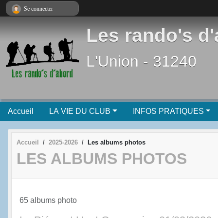
Panneau de gestion des cookies
Se connecter
Les rando's d
L'Union - 31240
Accueil
LA VIE DU CLUB
INFOS PRATIQUES
Accueil
2025-2026
Les albums photos
LES ALBUMS PHOTOS
65 albums photo