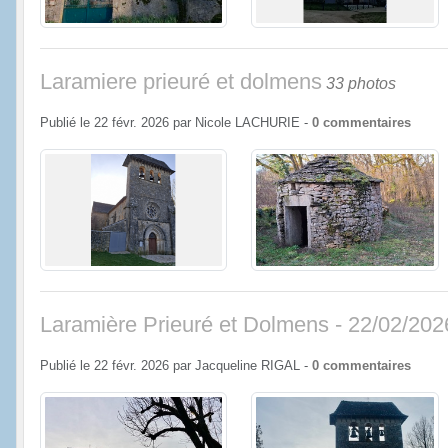
Laramiere prieuré et dolmens
33 photos
Publié le
22 févr. 2026
par
Nicole LACHURIE
-
0
commentaires
Laramière Prieuré et Dolmens - 22/02/202
Publié le
22 févr. 2026
par
Jacqueline RIGAL
-
0
commentaires