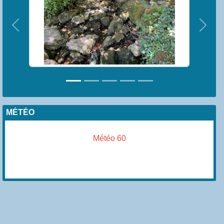
Précedent
Suiva
MÉTÉO
Météo 60