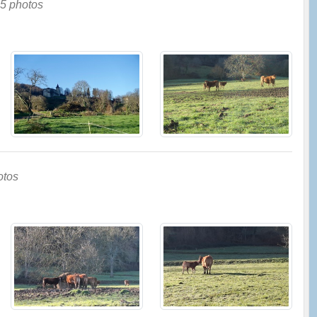
5 photos
otos