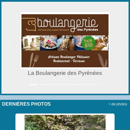
Précedent
Suiv
La Boulangerie des Pyrénées
DERNIÈRES PHOTOS
+ de photos