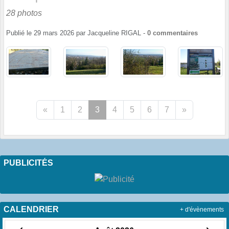
28 photos
Publié le
29 mars 2026
par
Jacqueline RIGAL
-
0
commentaires
«
1
2
3
4
5
6
7
»
PUBLICITÉS
CALENDRIER
+ d'évènements