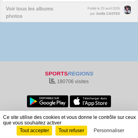
Voir tous les albums
Publié le
20 avril 2026
par
Joëlle CASTEX
photos
SPORTS
REGIONS
180706
visites
Charte cookies
Gestion des cookies
Ce site utilise des cookies et vous donne le contrôle sur ceux
Informations légales
Signaler un contenu inapproprié
que vous souhaitez activer
Tout accepter
Tout refuser
Personnaliser
Envie de participer ?
Connexion