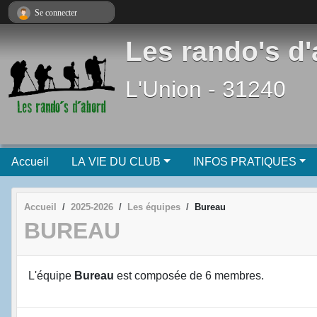
Panneau de gestion des cookies
Se connecter
Les rando's d
L'Union - 31240
Accueil
LA VIE DU CLUB
INFOS PRATIQUES
Accueil
2025-2026
Les équipes
Bureau
BUREAU
L'équipe
Bureau
est composée de 6 membres.