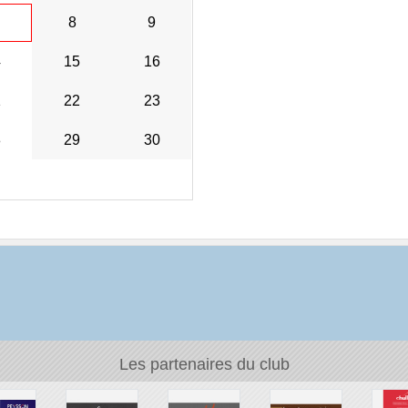
8
9
4
15
16
1
22
23
8
29
30
Les partenaires du club