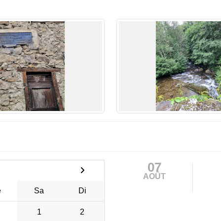
07
AOÛT
e
Sa
Di
1
2