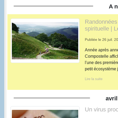
A n
Randonnées :
spirituelle |
Publiée le
26 juil. 2
Année après anné
Compostelle affic
l'une des premiè
petit écosystème j
Lire la suite
avril
Un virus pro