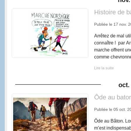
Histoire de b
Publiée le
17 nov. 
Arrêtez de mal ut
connaître ! par 
marche offrent un
comme chevronnés
Lire la suite
oct.
Ôde au bato
Publiée le
05 oct. 2
Ôde au Bâton. Lor
m’est indispensab