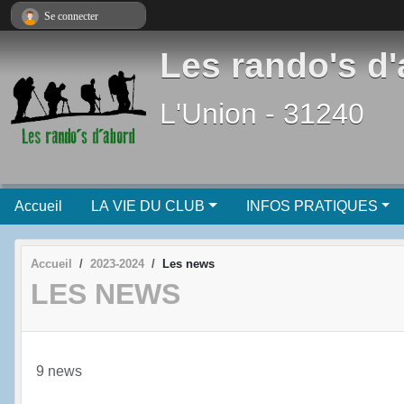
Panneau de gestion des cookies
Se connecter
Les rando's d
L'Union - 31240
Accueil
LA VIE DU CLUB
INFOS PRATIQUES
Accueil
2023-2024
Les news
LES NEWS
9 news