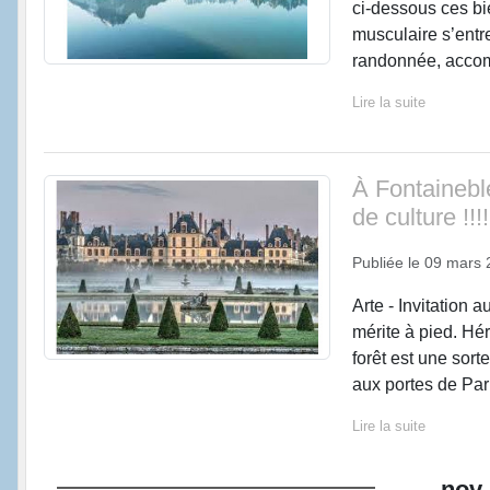
ci-dessous ces bi
musculaire s’entr
randonnée, acco
Lire la suite
À Fontainebl
de culture !!!!
Publiée le
09 mars 
Arte - Invitation
mérite à pied. Hé
forêt est une sor
aux portes de Pari
Lire la suite
nov.