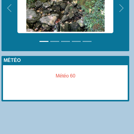
Précedent
Suiva
MÉTÉO
Météo 60