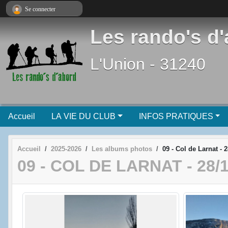
Panneau de gestion des cookies
Se connecter
Les rando's d
L'Union - 31240
Accueil
LA VIE DU CLUB
INFOS PRATIQUES
Accueil
2025-2026
Les albums photos
09 - Col de Larnat - 
09 - COL DE LARNAT - 28/1