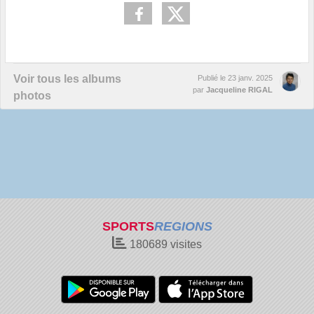
Voir tous les albums
Publié le
23 janv. 2025
par
Jacqueline RIGAL
photos
SPORTS
REGIONS
180689
visites