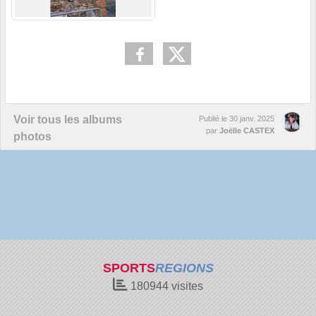
Voir tous les albums
Publié le
30 janv. 2025
par
Joëlle CASTEX
photos
SPORTS
REGIONS
180944
visites