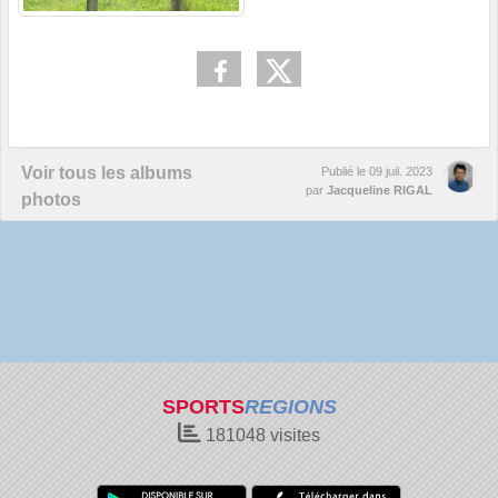
Voir tous les albums
Publié le
09 juil. 2023
par
Jacqueline RIGAL
photos
SPORTS
REGIONS
181048
visites