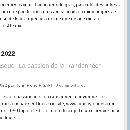
meurer maigre. J’ai horreur du gras, pas celui des autres -
émoin que j’ai de bons gros amis - mais du mien propre. Je
prise de kilos superflus comme une défaite morale.
est le mir...
2022
sque "La passion de la Randonnée" -
2022
par
Henri-Pierre PISANI
-
0
commentaires
 est un passionné et un randonneur chevronné. Les
irmés connaissent tous son site, www.topopyrenees.com
 de 1050 topo (c’est-à-dire un descriptif d’un itinéraire pour
r toute...