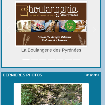
Précedent
Suivan
La Boulangerie des Pyrénées
L
DERNIÈRES PHOTOS
+ de photos