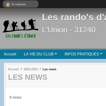
Panneau de gestion des cookies
Se connecter
Les rando's d
L'Union - 31240
Accueil
LA VIE DU CLUB
INFOS PRATIQUES
Accueil
2022-2023
Les news
LES NEWS
8 news