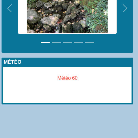
Précedent
Suiva
MÉTÉO
Météo 60