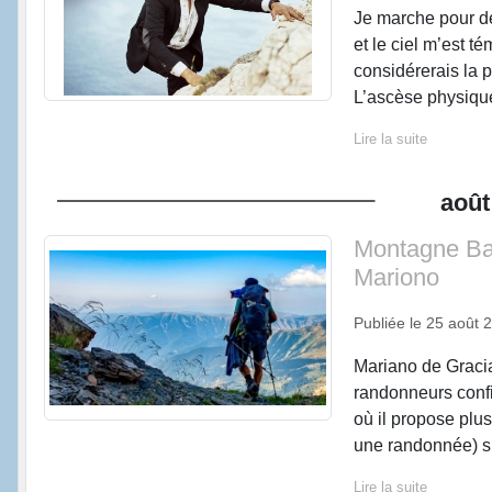
Je marche pour de
et le ciel m’est t
considérerais la 
L’ascèse physique 
Lire la suite
août
Montagne Ba
Mariono
Publiée le
25 août 
Mariano de Gracia
randonneurs conf
où il propose plus
une randonnée) su
Lire la suite