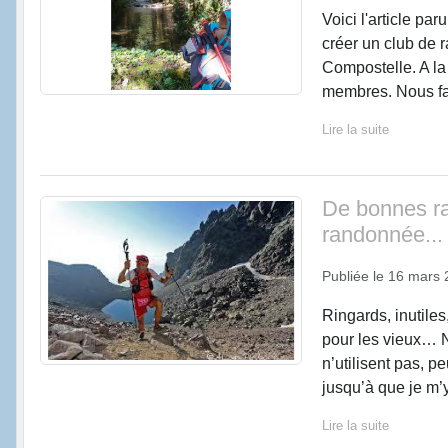
Voici l'article pa
créer un club de
Compostelle. A l
membres. Nous fa
Lire la suite
De bonnes rai
randonnée...
Publiée le
16 mars 
Ringards, inutile
pour les vieux… N
n’utilisent pas, 
jusqu’à que je m’y
Lire la suite