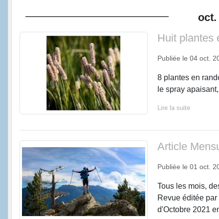
oct.
Huit plantes 
Publiée le
04 oct. 2
8 plantes en rando
le spray apaisant, 
Lire la suite
Article Mens
Publiée le
01 oct. 2
Tous les mois, de
Revue éditée par l
d'Octobre 2021 en