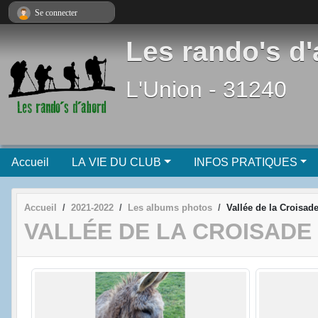
Panneau de gestion des cookies
Se connecter
Les rando's d
L'Union - 31240
Accueil
LA VIE DU CLUB
INFOS PRATIQUES
Accueil
2021-2022
Les albums photos
Vallée de la Croisad
VALLÉE DE LA CROISADE 0