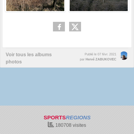
Voir tous les albums
Publié le
07 févr. 2021
par
Hervé ZABUKOVEC
photos
SPORTS
REGIONS
180708
visites