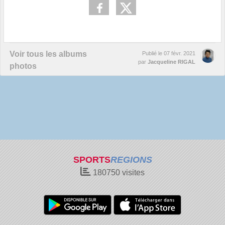
Voir tous les albums
Publié le
07 févr. 2021
par
Jacqueline RIGAL
photos
SPORTS
REGIONS
180750
visites