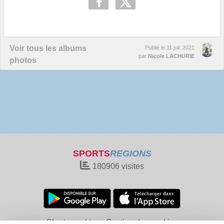
Voir tous les albums
Publié le
11 juil. 2021
par
Nicole LACHURIE
photos
SPORTS
REGIONS
180906
visites
Charte cookies
Gestion des cookies