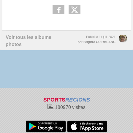
Voir tous les albums
Publié le
11 juil. 2021
par
Brigitte CUIRBLANC
photos
SPORTS
REGIONS
180970
visites