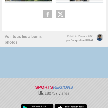
Voir tous les albums
Publié le
25 mars 2021
par
Jacqueline RIGAL
photos
SPORTS
REGIONS
180737
visites