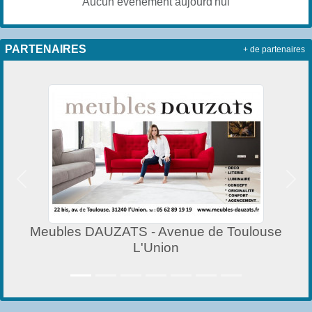
Aucun évènement aujourd'hui
PARTENAIRES
+ de partenaires
Précedent
Suiv
Meubles DAUZATS - Avenue de Toulouse
L'Union