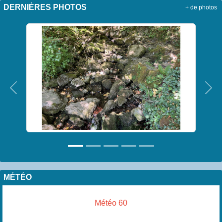
DERNIÈRES PHOTOS
+ de photos
Précedent
Sui
MÉTÉO
Météo 60