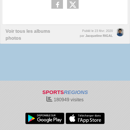
Voir tous les albums
Publié le
23 févr. 2020
par
Jacqueline RIGAL
photos
SPORTS
REGIONS
180949
visites