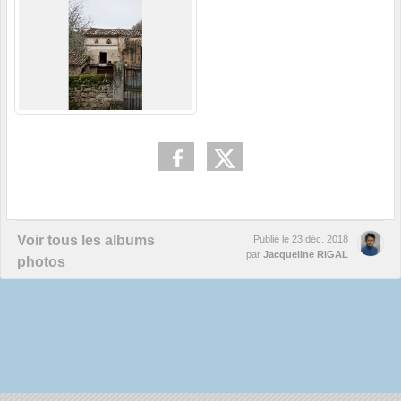
Voir tous les albums
Publié le
23 déc. 2018
par
Jacqueline RIGAL
photos