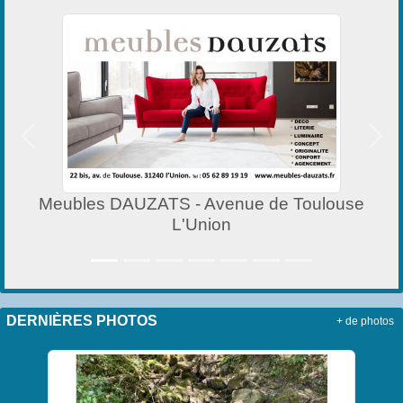
Précedent
Suiv
Meubles DAUZATS - Avenue de Toulouse
L'Union
DERNIÈRES PHOTOS
+ de photos