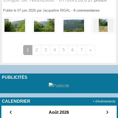
27 photos
Publié le
07 juin 2026
par
Jacqueline RIGAL
-
0
commentaires
1
2
3
4
5
6
7
»
PUBLICITÉS
CALENDRIER
+ d'évènements
Août 2026