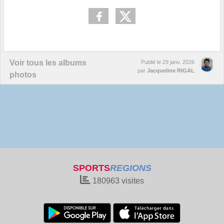
Voir tous les albums
Publié le
29 janv. 2026
par
Jacqueline RIGAL
photos
SPORTS
REGIONS
180963
visites